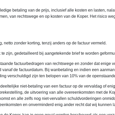
ige betaling van de prijs, inclusief alle kosten en lasten, nala
emen, van rechtswege en op kosten van de Koper. Het risico we
, netto zonder korting, tenzij anders op de factuur vermeld.
k te zijn, gedetailleerd bij aangetekende brief te worden geform
nstaande factuurbedragen van rechtswege en zonder dat enige vo
 vanaf de factuurdatum. Bij wanbetaling en indien een aanman
ding verschuldigd zijn ten belopen van 10% van de openstaand
deeltelijke niet-betaling van een factuur op de vervaldag of en
ekestelling, de uitvoering van alle overeenkomsten met de Kop
mst en alle zelfs nog niet-vervallen schuldvorderingen onmiddell
reenkomsten en onverminderd enig ander recht dat wij kunnen l
 van de Koper, kan in geen geval worden beschouwd als een ver