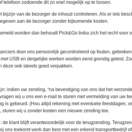
of telefoon zodoende dit zo snel mogelijk op te lossen.
et bijzijn van de bezorger de inhoud controleren. Als er iets bes
meegeven aan de bezorger zonder bijkomende kosten.
gemeld worden dan behoudt Pick&Go bvba zich het recht voor om
ranciers door ons persoonlijk gecontroleerd op fouten, gebrek
die met USB en dergelijke werken worden eerst grondig getest. Z
en deze ook steeds goed verpakken.
n: indien uw zending, “na bevestiging van ons dat het verzond
vragen wij u ons een e-mail te sturen met vermelding van uw 
 is gebeurd. (Hou altijd rekening met eventuele feestdagen, 
s, sturen wij u zonder kosten een nieuwe zending toe.
: de klant blijft verantwoordelijk voor de terugzending. Terugze
bij ons toekomt werk dan best met een erkend transportbedrijf o