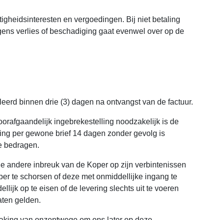
tigheidsinteresten en vergoedingen. Bij niet betaling
gens verlies of beschadiging gaat evenwel over op de
uleerd binnen drie (3) dagen na ontvangst van de factuur.
orafgaandelijk ingebrekestelling noodzakelijk is de
ing per gewone brief 14 dagen zonder gevolg is
e bedragen.
ige andere inbreuk van de Koper op zijn verbintenissen
er te schorsen of deze met onmiddellijke ingang te
ijk op te eisen of de levering slechts uit te voeren
aten gelden.
zaking van onzentwege om ons later op deze