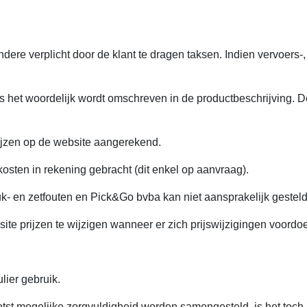
ndere verplicht door de klant te dragen taksen. Indien vervoers-
als het woordelijk wordt omschreven in de productbeschrijving. 
ijzen op de website aangerekend.
sten in rekening gebracht (dit enkel op aanvraag).
uk- en zetfouten en Pick&Go bvba kan niet aansprakelijk gesteld
te prijzen te wijzigen wanneer er zich prijswijzigingen voordo
lier gebruik.
tst mogelijke zorgvuldigheid worden samengesteld, is het toch 