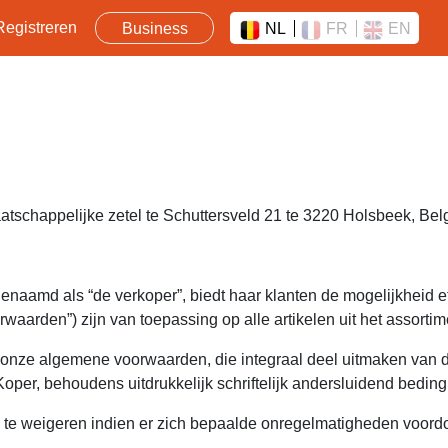
Registreren
Business
NL
FR
EN
schappelijke zetel te Schuttersveld 21 te 3220 Holsbeek, Bel
aamd als “de verkoper”, biedt haar klanten de mogelijkheid eten
rden”) zijn van toepassing op alle artikelen uit het assortime
 onze algemene voorwaarden, die integraal deel uitmaken van d
er, behoudens uitdrukkelijk schriftelijk andersluidend beding
 te weigeren indien er zich bepaalde onregelmatigheden voordo