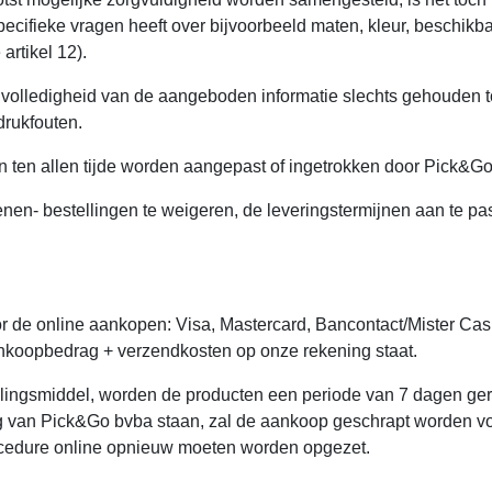
specifieke vragen heeft over bijvoorbeeld maten, kleur, beschikb
artikel 12).
f volledigheid van de aangeboden informatie slechts gehouden 
drukfouten.
n ten allen tijde worden aangepast of ingetrokken door Pick&G
n- bestellingen te weigeren, de leveringstermijnen aan te pas
 de online aankopen: Visa, Mastercard, Bancontact/Mister Cash
nkoopbedrag + verzendkosten op onze rekening staat.
alingsmiddel, worden de producten een periode van 7 dagen ge
 van Pick&Go bvba staan, zal de aankoop geschrapt worden voor
ocedure online opnieuw moeten worden opgezet.