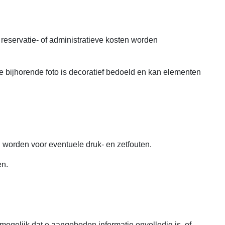
, reservatie- of administratieve kosten worden
De bijhorende foto is decoratief bedoeld en kan elementen
 worden voor eventuele druk- en zetfouten.
en.
mogelijk dat e aangeboden informatie onvolledig is, of