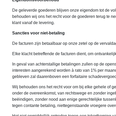
De geleverde goederen blijven onze eigendom tot de volled
behouden wij ons het recht voor de goederen terug te n
klant vanaf de levering.
Sancties voor niet-betaling
De facturen zijn betaalbaar op onze zetel op de vervaldag
Elke klacht betreffende de facturen dient, om ontvankelij
In geval van achterstallige betalingen zullen op de ope
interesten aangerekend worden à rato van 1% per maand
gebleven zal daarenboven een forfaitaire schadevergoe
Wij behouden ons het recht voor om bij elke gehele of ge
onder de overeenkomst, van rechtswege en zonder ingebr
beëindigen, zonder nood aan enige gerechtelijke tussenko
tegen contante betaling, niettegenstaande vroegere ove
Het niet onmiddellijk optreden tegen een tekortkoming